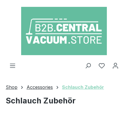
Skip to main content
You have 0
Shop
Accessories
Schlauch Zubehör
Schlauch Zubehör