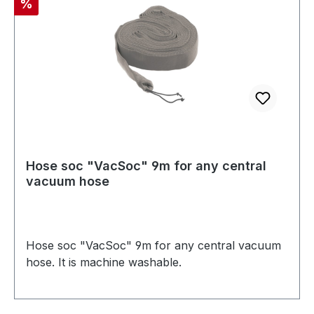
Discount
%
Hose soc "VacSoc" 9m for any central
vacuum hose
Hose soc "VacSoc" 9m for any central vacuum
hose. It is machine washable.