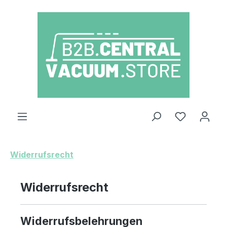
Zum Hauptinhalt springen
Du hast 0
Widerrufsrecht
Widerrufsrecht
Widerrufsbelehrungen