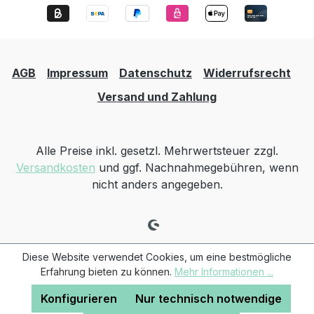
Saugdose, jeweils der dazu passende
Montagerahmen enthalten. Artikelnummer
Bezeichnung Menge CVF115 Vakuumrohr 115 cm
13 CVF013 Bogen 90° 8 CVF014 Bogen 45° 6
AGB
Impressum
Datenschutz
Widerrufsrecht
CVF006 Rohrverbinder 10 CVF019 Rohrklemme
5 CVF020 24V Steuerkabel 15 m 1 CVF021
Versand und Zahlung
Kleber 60 ml 1 CVF008 Abzweiger 90° 2 CVF018
Sicherheitsbogen 90° 3 - Saugdose (Modell
wählbar) 3 - Montagerahmen (passend zur
Alle Preise inkl. gesetzl. Mehrwertsteuer zzgl.
Saugdose) 3
Versandkosten
und ggf. Nachnahmegebühren, wenn
nicht anders angegeben.
Diese Website verwendet Cookies, um eine bestmögliche
Erfahrung bieten zu können.
Mehr Informationen ...
Konfigurieren
Nur technisch notwendige