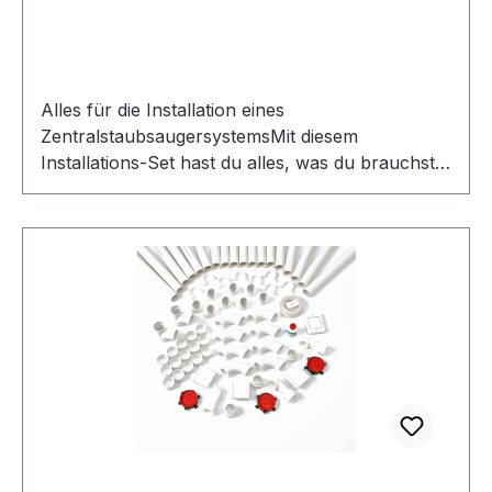
Alles für die Installation eines
ZentralstaubsaugersystemsMit diesem
Installations-Set hast du alles, was du brauchst,
um das Rohrsystem für deinen
Zentralstaubsauger selbst zu verlegen. Sobald
die Leitungen verlegt sind, kannst du den
passenden Einbaustaubsauger und ein
Schlauch-Set ergänzen, um dein zentrales
Staubsaugersystem komplett zu machen – für
eine effiziente, leise und komfortable
Reinigungslösung in deinem Zuhause.Ideal für
DIY-Handwerker & ProfisDieses Einbau-Set
eignet sich perfekt für Heimwerker, die sich den
Einbau selbst zutrauen, sowie für Profis im
Handwerk. Falls du die Installation nicht selbst