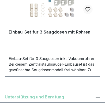
Einbau-Set für 3 Saugdosen mit Rohren
Einbau-Set für 3 Saugdosen inkl. Vakuumrohren.
Bei diesem Zentralstaubsauger-Einbauset ist das
gewünschte Saugdosenmodell frei wählbar. Zur
Auswahl stehen die folgenden Saugdosen-
Modelle: VacuValve rechteckig, weiß VacuValve
ES quadratisch, weiß Hayden rechteckig, weiß
Runder Deckel rechteckig, weiß VEX-S
Unterstützung und Beratung
quadratisch, weiß R-VEX rechteckig, weiß Im Set
ist je nach der gewählten bzw. gewünschten