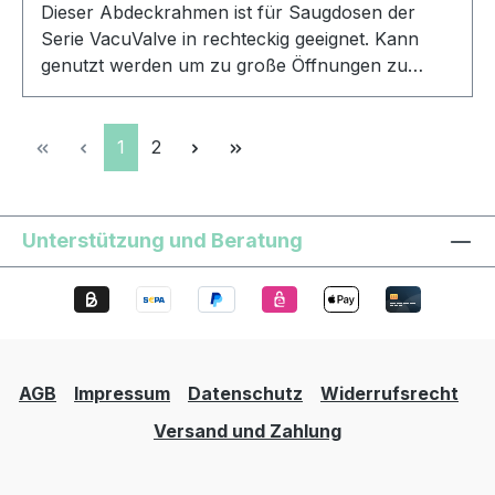
Dieser Abdeckrahmen ist für Saugdosen der
Serie VacuValve in rechteckig geeignet. Kann
genutzt werden um zu große Öffnungen zu
verschließen, die nach dem Verputzen noch
sichtbar sind. Erhältlich in unterschiedlichen
Farben.
Seite
Seite
1
2
Unterstützung und Beratung
AGB
Impressum
Datenschutz
Widerrufsrecht
Versand und Zahlung