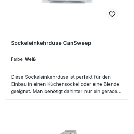
Sockeleinkehrdüse CanSweep
Farbe:
Weiß
Diese Sockeleinkehrdüse ist perfekt für den
Einbau in einen Küchensockel oder eine Blende
geeignet. Man benötigt dahinter nur ein gerades
Vakuumrohr um diese Kehrschaufel an das
System anzuschliessen. Brandneues Produkt
aus dem Hause Canplas. Hinter den Marken
Vaculine und Hayden steht jeweils die Firma
Canplas. Der Name steht für "Canadian Plastic"