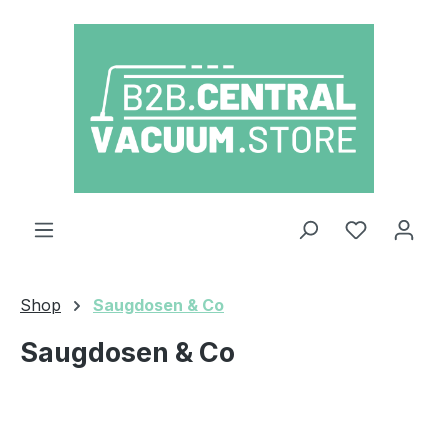
Zum Hauptinhalt springen
Du hast 0
Shop
Saugdosen & Co
Saugdosen & Co