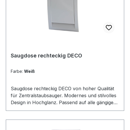
Abdeckrahmen in allen angebotenen Farben
verfügbar. Für die Saugdose VacuValve
rechteckig ist der Montagerahmen Art.Nr.
CVF071 geeignet.
Saugdose rechteckig DECO
Farbe:
Weiß
Saugdose rechteckig DECO von hoher Qualität
für Zentralstaubsauger. Modernes und stilvolles
Design in Hochglanz. Passend auf alle gängigen
Montagerahmen. Abmessungen: 90x120mm.
Öffnung: 36-38mm nach innen konisch
verlaufend mit 2 Kontakten. In 4 verschiedenen