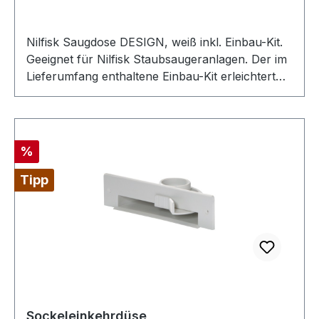
Nilfisk Saugdose DESIGN, weiß inkl. Einbau-Kit.
Geeignet für Nilfisk Staubsaugeranlagen. Der im
Lieferumfang enthaltene Einbau-Kit erleichtert
den Einbau in allen Wänden. Die klassische
Saugdose in Weiß ist das gängigste NILFISK
Saugdosen Modell.
Rabatt
%
Tipp
Sockeleinkehrdüse