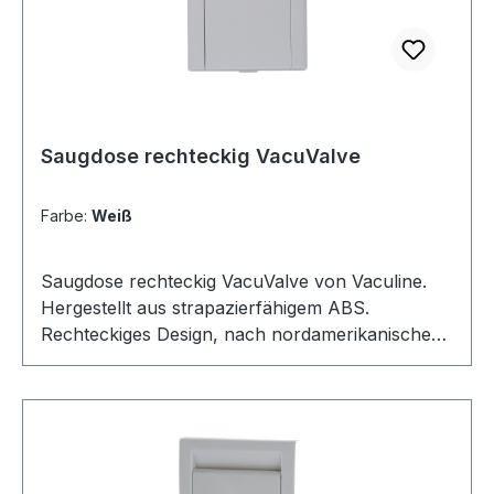
Saugdose rechteckig VacuValve
Farbe:
Weiß
Saugdose rechteckig VacuValve von Vaculine.
Hergestellt aus strapazierfähigem ABS.
Rechteckiges Design, nach nordamerikanischem
Standard. Geeignet für rechteckige
Montagerahmen. Ideal für Verwendung bei
vorhandener 50mm HT-Verrohrung mit Adapter.
Abmessungen: 89x130mm. Öffnung: 36-38mm
nach innen konisch verlaufend mit 2 Kontakten.
In 4 verschiedenen Farben erhältlich.