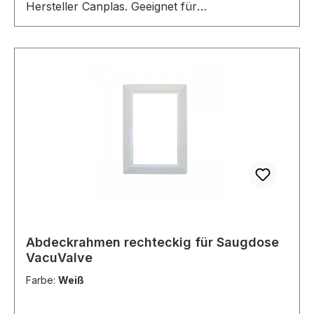
Hersteller Canplas. Geeignet für
Küchensockelhöhen ab 7cm. Erhältlich in den
Farben Beige und Schwarz. Es sind passende
Abdeckblenden für die Sockeleinkehrdüse
VacuSweep erhältlich. Hinweis: Dieser Artikel
wird nicht mehr vom Hersteller Canplas
hergestellt und es sind nur mehr Restbestände
bei uns verfügbar. Als passender Ersatz kann
auch der Nachfolgeartikel CVF055W oder
CVF055S Sockeleinkehrdüse Cansweep vom
gleichen Hersteller verwendet werden.
Abdeckrahmen rechteckig für Saugdose
VacuValve
Farbe:
Weiß