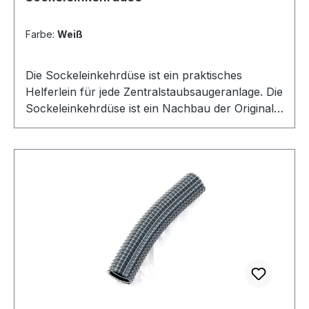
Farbe:
Weiß
Die Sockeleinkehrdüse ist ein praktisches
Helferlein für jede Zentralstaubsaugeranlage. Die
Sockeleinkehrdüse ist ein Nachbau der Original
Vacpan von Plastiflex. In der Form und Bauweise
steht dieses Produkt dem Original um nichts
nach. Weshalb wir die Sockeleinkehrdüse bei
uns im Sortiment aufgenommen haben. Ganz im
Sinne unserer Kunden. Optimale Einbauhöhe Die
Sockeleinkehrdüse lässt sich am besten in einer
Höhe von 10 cm in den Küchen-Sockel
einbauen. Es gibt spezielle Abdeckblenden um
den Einbau-Schlitz zu verschließen und optisch
etwas ansprechender abzudecken. Optional:
Einbau-Kit Für den einfachen Einbau kann man
sich bei uns das Flexible Einbau-Kit für Küchen-