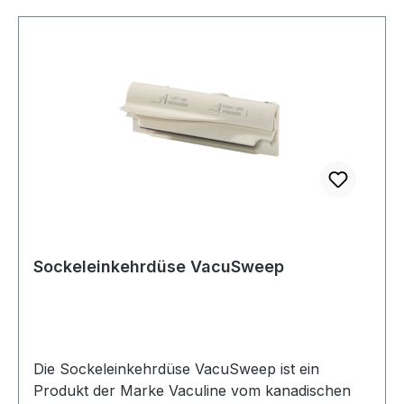
inkl. Universal. Abmessungen: 80x130mm.
und bietet dir eine erstklassige Reinigungslösung
Öffnung: 36-38mm nach innen konisch
für dein Zuhause.
verlaufend mit 2 Kontakten. Erhältlich in 2
Farben.
Sockeleinkehrdüse VacuSweep
Die Sockeleinkehrdüse VacuSweep ist ein
Produkt der Marke Vaculine vom kanadischen