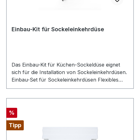
Einbau-Kit für Sockeleinkehrdüse
Das Einbau-Kit für Küchen-Sockeldüse eignet
sich für die Installation von Sockeleinkehrdüsen.
Einbau-Set für Sockeleinkehrdüsen Flexibles
Einbaukit für Kehrleisten ca. 75 cm Erleichtert die
Installation einer Kehrleiste wesentlich. Im Kit
enthalten: (1) Schwarzer Flexibler Schlauch –
ca. 65 cm(2) Einstellbare Metallklemmen(1)
Rabatt
%
Verschlusskappe für Bogen (Wie abgebildet)
Tipp