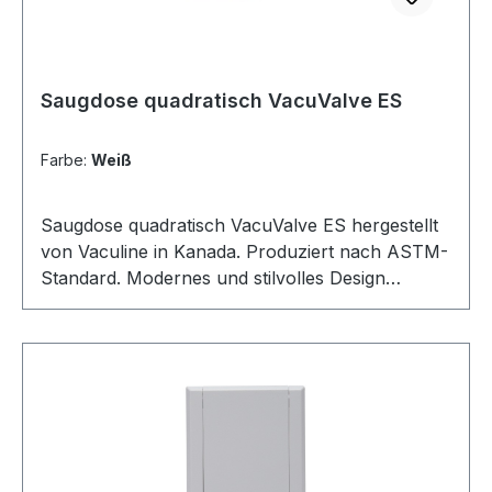
Saugdose quadratisch VacuValve ES
Farbe:
Weiß
Saugdose quadratisch VacuValve ES hergestellt
von Vaculine in Kanada. Produziert nach ASTM-
Standard. Modernes und stilvolles Design
ausgeführt ähnlich wie ein Lichtschalter. Passt
auf die meisten handelsüblichen quadratischen
Montagerahmen sowie unsere speziellen
Montagerahmen für Saugdose VacuValve ES.
Abmessungen: 88x88mm. Öffnung: 36-38mm
nach innen konisch verlaufend mit 2 Kontakten.
In 4 verschiedenen Farben erhältlich. Passende
Abdeckrahmen sind in allen Farben erhältlich.