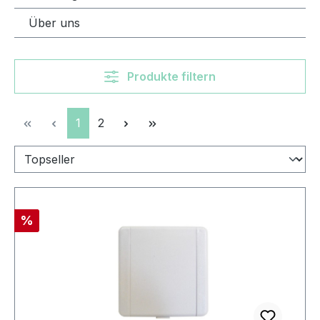
Über uns
Produkte filtern
Seite
Seite
1
2
Rabatt
%