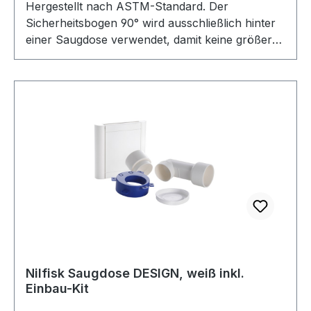
Hergestellt nach ASTM-Standard. Der
Sicherheitsbogen 90° wird ausschließlich hinter
einer Saugdose verwendet, damit keine größeren
Gegenstände ins Rohrsystem gelangen können.
Passt nur für das Kleberohrsystem. Darf NUR
hinter einer Saugdose verwendet werden, da
sonst eine Blockade im Rohrsystem entsteht, die
den Motor vom Sauger beschädigen kann.
Folgende Varianten stehen vom
Sicherheitsbogen 90° zur Verfügung:
Sicherheitsbogen 90° Art.Nr. CVF018
Sicherheitsbogen 90° kurz Art.Nr. CVF018K
Sicherheitsbogen 90° kurz für ES Art.Nr.
CVF018KES Sicherheitsbogen 90° Spigot Art.Nr.
CVF018S
Nilfisk Saugdose DESIGN, weiß inkl.
Einbau-Kit