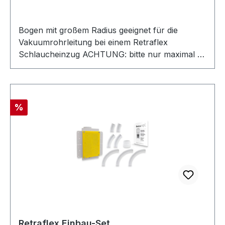
Bogen mit großem Radius geeignet für die
Vakuumrohrleitung bei einem Retraflex
Schlaucheinzug ACHTUNG: bitte nur maximal 4
Stk 90 Grad Retraflex-Bogen pro Einzug
verwenden, damit es nicht zu einer Blockade im
Rohrsystem kommen kann. (Wenn nötig können
Sie sich mit 22 & 45 Grad Retraflex-Bögen
Rabatt
%
aushelfen.)
Retraflex Einbau-Set