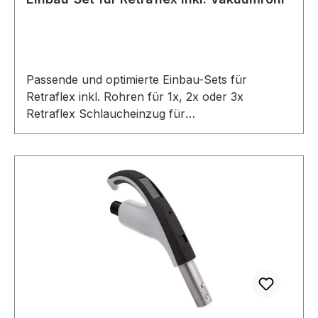
Passende und optimierte Einbau-Sets für
Retraflex inkl. Rohren für 1x, 2x oder 3x
Retraflex Schlaucheinzug für
Zentralstaubsauger mit max. 12,2m
Schlauchlänge. Einbau-Set für 1x Retraflex
Einbau-Set für Retraflex inkl. Rohren und Fittings
für 1x Retraflex mit max. 12,2m Schlauchlänge.
Art. Nr.Bezeichnung Menge CVF115 Vakuumrohr
115 cm 13 CVF013 Bogen 90° 8 CVF014 Bogen
45° 6 CVF006 Rohrverbinder 10 CVF019
Rohrklemme 5 CVF020L25 24V Steuerkabel 25
m 1 CVF021 Kleber 60 ml 1 CVF008 Abzweiger
90° 1 ITINSRETN Einbau-Set für Retraflex 1
ITRETPO201 Wandklappe für Retraflex 1 Einbau-
Set für 2x Retraflex Einbau-Set für Retraflex