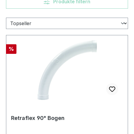
Produkte filtern
Rabatt
%
Retraflex 90° Bogen