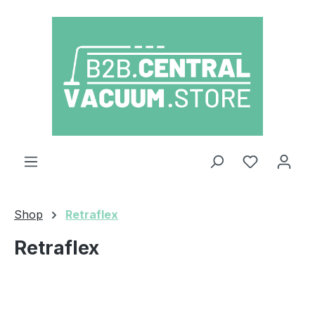
Zum Hauptinhalt springen
Du hast 0
Shop
Retraflex
Retraflex